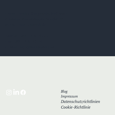
Franz Hanika Baugesellschaft mbH
Andreas-Kasperbauer-Straße 24
85540 Haar-Ottendichl
Telefon:
089 – 4 60 30 10
Fax: 089 – 4 60 31 56
E-Mail:
info@hanikabau.de
Blog
Impressum
Datenschutzrichtlinien
Cookie-Richtlinie