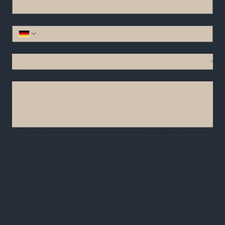
Telefonnummer
Kategorie
*
Nachricht
*
Ich möchte exklusive Projektinformationen vor offiziellem Verkaufsstart 
erhalten und über Neuigkeiten informiert werden.
Ich stimme der elektronischen Verarbeitung meiner Daten zur 
Beantwortung meiner Anfrage gemäß der 
Datenschutzerklärung
 zu.
*
Abschicken