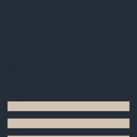
Passen wir zu Ihnen
Sie zu uns?
und
Wir können Ihnen hier viel erzählen über das Qualitätsbewusstsein, die Professionalität und das menschliche Miteinander, das unsere Kunden und
langjährigen Partner so schätzen. Erleben lässt sich das nur persönlich. Um herauszufinden, ob wir zu Ihnen und Sie zu uns passen, sprechen wir am
besten miteinander. Besuchen Sie uns in Haar-Ottendichl. Dann spüren Sie, was wir meinen, wenn wir sagen:
hanikabau steht für ein zweifelsfrei gutes Gefühl.
Vorname
*
Nachname
*
E-Mail
*